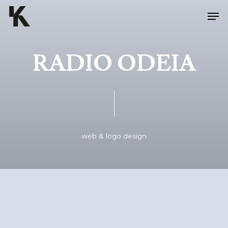
Skip
Men
to
main
content
RADIO ODEIA
web & logo design