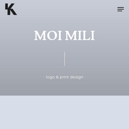
Skip
Men
to
main
content
MOI MILI
logo & print design